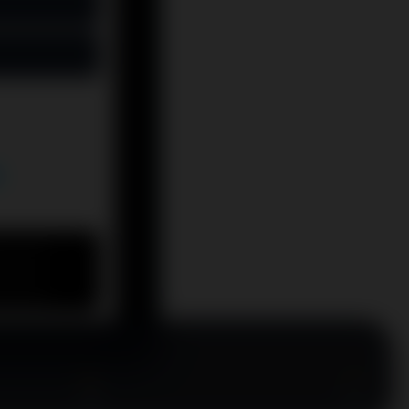
enuh melalui
 memastikan
9
LINK
CHAT