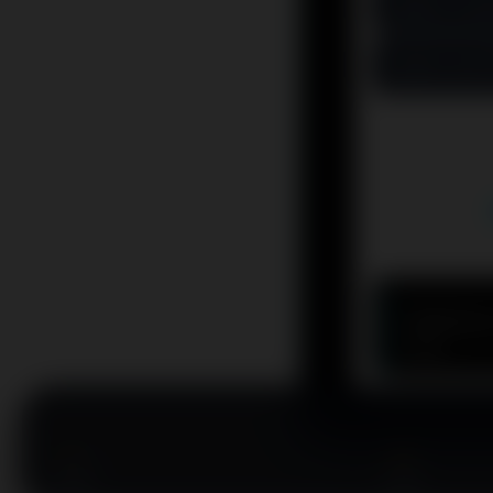
Apakah tersed
transaksi ke
Tim layanan 
Apakah data R
live chat dan 
Data Live RTP
akurasi maks
"Withdraw
Toto
PROMO
LOGIN