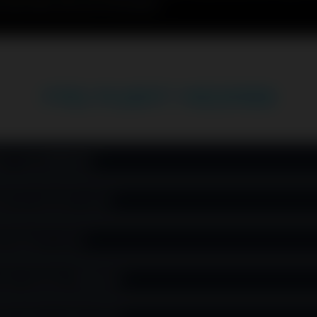
yang stabil, adil, dan memuaskan.
FAQ PUSAT MEGA99
lan utama MEGA99?
unakan server khusus anti-lag dengan enkripsi tinggi yang men
a link alternatif resmi?
ses dan keamanan data 100% terjaga.
ediakan jaringan link alternatif yang diperbarui otomatis untuk m
l deposit di sini?
dak terputus oleh provider internet.
it di MEGA99 sangat terjangkau, dimulai dari Rp 10.000 agar se
istem keamanan MEGA99?
i layanan premium kami.
an sistem keamanan end-to-end untuk melindungi privasi data p