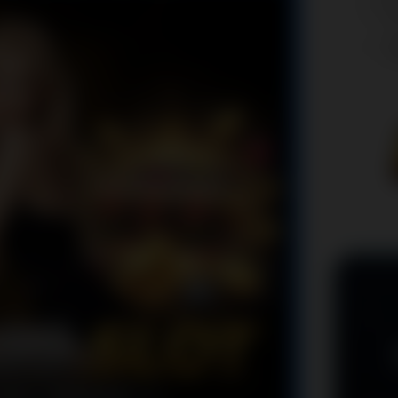
Inc
ME
Untu
Sema
Ex
mo
V
i
e
w
l
i
c
e
n
s
e
d
e
t
a
i
l
s