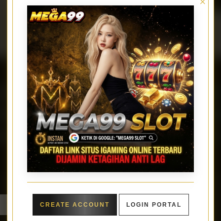
×
A99: DAFTAR LINK S
AMING ONLINE TERB
AMIN KETAGIHAN ANTI
rus berkembang pesat, dan
MEGA99
hadir sebagai standar ba
 di tahun 2026. Kami memahami bahwa kenyamanan adalah prio
a itu kami mengintegrasikan teknologi Anti-Lag v.2.0 yang memu
CREATE ACCOUNT
LOGIN PORTAL
a hambatan teknis. Melalui infrastruktur server mutakhir, MEG