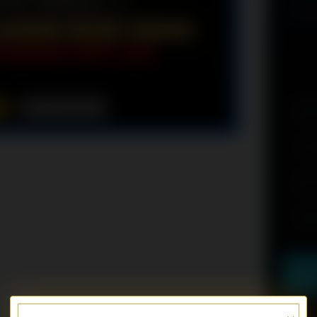
Daftar
DAFTAR
Plat
Tekn
Min.
Supp
