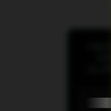
MEG
IG
DIJ
Dunia iGaming te
performa tercepat
pemain, oleh karen
sangat ringan tanp